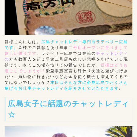
皆様こんにちは。
広島チャットレディ専門店ラテベリー広島
です。
皆様のご愛願もあり無事
二号店オープンに至りまして
嬉しい限りです。
ラテベリー広島では在籍の
チャットレディ
の
方も数百人を超え早速二号店も嬉しい悲鳴をあげている現
状です。さてこの場を借りての報告でしたが、
皆様はどうお
過ごしでしょうか？
緊急事態宣言も終わり友達と遊びに行き
たい、買い物に行きたいなどお金を使う機会も増えてくるの
ではないでしょうか？
本日はそんな方に必見広島でたくさん
稼げるお仕事チャットレディを紹介させていただきます
。
広島女子に話題のチャットレディ
☆