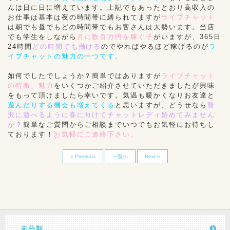
んは日に日に増えています。上記でもあったとおり高収入の
お仕事は基本は夜の時間帯に縛られてますが
ライブチャット
は朝でも昼でもどの時間帯でもお客さんは大勢います。当店
でも学生をしながら
月に数百万円を稼ぐ子
がいますが、365日
24時間
どの時間でも働ける
のでやればやるほど稼げるのが
ラ
イブチャットの魅力の一つです。
如何でしたでしょうか？簡単ではありますが
ライブチャット
の特徴、魅力
をいくつかご紹介させていただきましたが興味
をもって頂けましたら幸いです。気温も暖かくなりお友達と
遊んだりする機会も増えてくる
と思いますが、どうせなら
贅
沢に遊べるように春に向けてチャットレディ始めてみません
か？
簡単なご質問からご相談までいつでもお気軽にお待ちし
ております！
お気軽にご連絡下さい。
« Previous
一覧へ
Next »
未分類