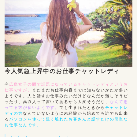
今人気急上昇中のお仕事チャットレディ
今
広島女子の間で話題になっているチャットレディというお
仕事ですが、
まだまだお仕事内容までは知らないかたが多い
ようです。人と話すお仕事みたいだけどなんだか難しそうだ
ったり、高収入って書いてあるから大変そうだな、
なんて思
ってる方が多いようです。
でも生まれたときから
チャットレ
ディの方
なんていないように未経験から始めても誰でも出来
る
パソコンを使って遠く離れたお客さんと話すだけの簡単な
お仕事なんです。