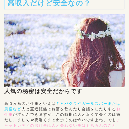
高収入だけど安全なの？
人気の秘密は安全だからです
高収入系のお仕事といえば
キャバクラやガールズバーまたは
風俗など
人と至近距離でお酒を飲んだり会話をしたりする
お
仕事
が浮かんできますが、この時期に人と近くで会うのは嫌
だし、ましてや夜遅くまで出歩くのは怖いですよね、でも
チ
ャットレディのお仕事は人と会わない事はもちろんのこと、